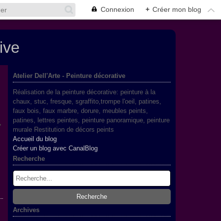
Connexion
+
Créer mon blog
ive
Atelier Dell'Arte - Peinture décorative
Réalisation de la peinture décorative: peinture à la
chaux, stuc, fresque, sgraffito,trompe l'oeil, patines,
faux bois, faux marbre, dorure, meubles peints,
patines, lettres peintes, peinture panoramique, peinture
murale Restitution de décors peints
Accueil du blog
Créer un blog avec CanalBlog
Recherche
Archives