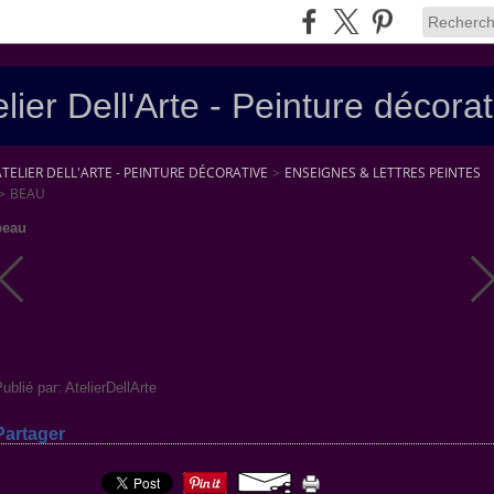
elier Dell'Arte - Peinture décorat
ATELIER DELL'ARTE - PEINTURE DÉCORATIVE
>
ENSEIGNES & LETTRES PEINTES
>
BEAU
beau
ublié par: AtelierDellArte
Partager