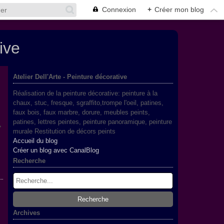
Connexion
+
Créer mon blog
ive
Atelier Dell'Arte - Peinture décorative
Réalisation de la peinture décorative: peinture à la
chaux, stuc, fresque, sgraffito,trompe l'oeil, patines,
faux bois, faux marbre, dorure, meubles peints,
patines, lettres peintes, peinture panoramique, peinture
murale Restitution de décors peints
Accueil du blog
Créer un blog avec CanalBlog
Recherche
Archives