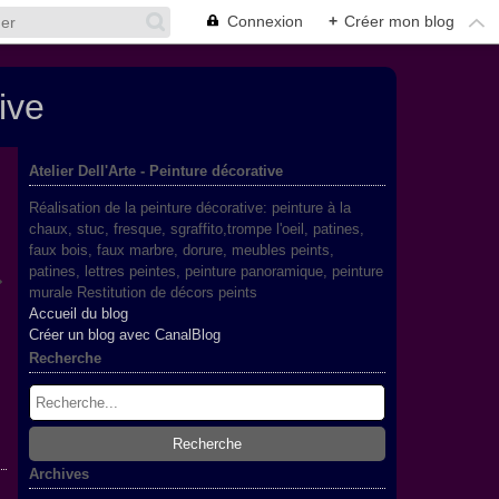
Connexion
+
Créer mon blog
ive
Atelier Dell'Arte - Peinture décorative
Réalisation de la peinture décorative: peinture à la
chaux, stuc, fresque, sgraffito,trompe l'oeil, patines,
faux bois, faux marbre, dorure, meubles peints,
patines, lettres peintes, peinture panoramique, peinture
murale Restitution de décors peints
Accueil du blog
Créer un blog avec CanalBlog
Recherche
Archives