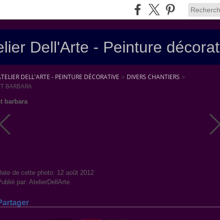
elier Dell'Arte - Peinture décorat
ATELIER DELL'ARTE - PEINTURE DÉCORATIVE
>
DIVERS CHANTIERS
>
ST BARBARA
st barbara
ate de cette photo: 12 août 2012
ublié par: AtelierDellArte
Partager